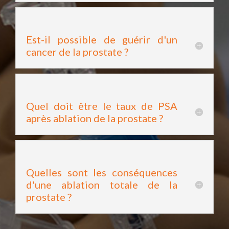
Est-il possible de guérir d'un
cancer de la prostate ?
Quel doit être le taux de PSA
après ablation de la prostate ?
Quelles sont les conséquences
d'une ablation totale de la
prostate ?