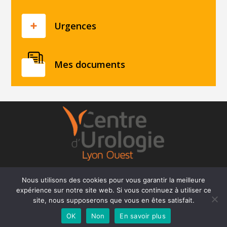
Urgences
Mes documents
Nous utilisons des cookies pour vous garantir la meilleure
expérience sur notre site web. Si vous continuez à utiliser ce
Centre d’Urologie Lyon Ouest
site, nous supposerons que vous en êtes satisfait.
OK
Non
En savoir plus
Mentions Légales