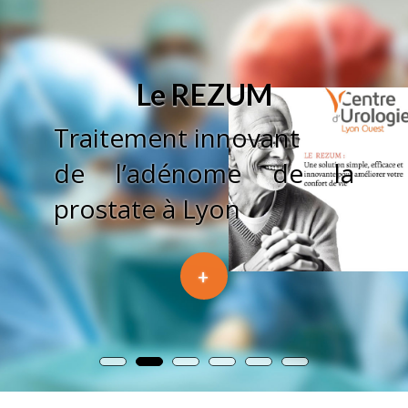
Le REZUM
Traitement innovant
de l’adénome de la
prostate à Lyon
+