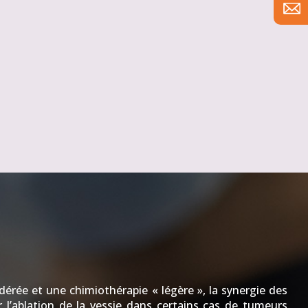
érée et une chimiothérapie « légère », la synergie des
 l’ablation de la vessie dans certains cas de tumeurs