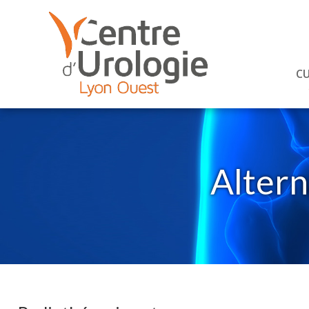
C
Altern