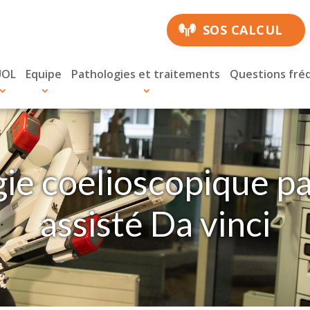
SOS CALCUL
UOL
Equipe
Pathologies et traitements
Questions fré
ie coelioscopique p
assisté Da vinci