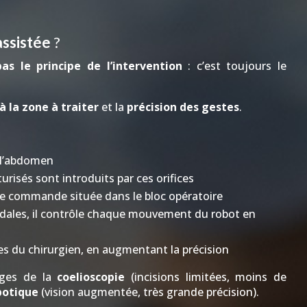
assistée
?
s le principe de l’intervention
: c’est toujours le
 la zone à traiter
et la
précision des gestes
.
r l’abdomen
risés sont introduits par ces orifices
 de commande située dans le bloc opératoire
édales, il contrôle chaque mouvement du robot en
es du chirurgien, en augmentant la précision
ages de la
coelioscopie
(incisions limitées, moins de
botique
(vision augmentée, très grande précision).