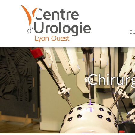
C
Chirurg